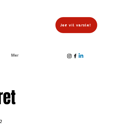
Jeg vil varsle!
Mer
ret
o