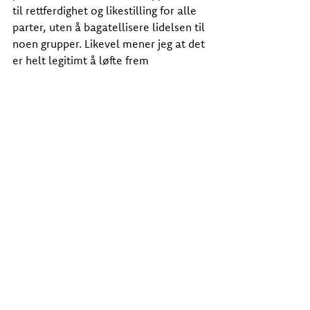
til rettferdighet og likestilling for alle 
parter, uten å bagatellisere lidelsen til 
noen grupper. Likevel mener jeg at det 
er helt legitimt å løfte frem 
palestinske kvinner. Det er ubestridelig 
at de lever under ulovlig okkupasjon, 
og deres stemmer må gis særskilt 
oppmerksomhet i enhver diskusjon 
om fred i regionen. 
Jeg håper at dette innlegget gjør det 
klart for Rødner at min agenda er å 
oppmuntre til inkludering av 
palestinske kvinner i fredsprosesser, 
og at han stiller seg bak den.